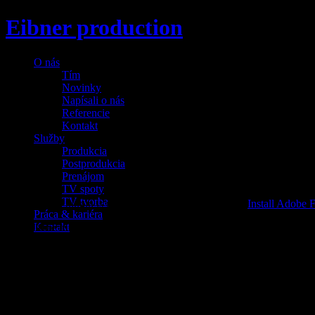
Eibner production
O nás
Tím
Novinky
Napísali o nás
Referencie
Kontakt
Služby
Produkcia
Postprodukcia
Prenájom
TV spoty
TV tvorba
Adobe Flash plugin is required to display this content.
Install Adobe F
Práca & kariéra
Kontakt
Kontaktné info:
Eibner Production
s.r.o.
Staré Grunty 134/A
851 05
Bratislava
IV
Slovak Republic
Fakturačná adresa: