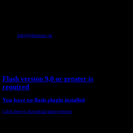
Bradáčova 6
85104 Bratislava - Petržalka
Slovak Republic
Tel.: +421 905 966 611
E-mail:
info@eibnerpro.sk
SUPERSTAR
Réžia:
TOMÁŠ EIBNER
TV:
NOVA A MARKIZA
Flash version 9,0 or greater is
required
You have no flash plugin installed
Click here to download latest version